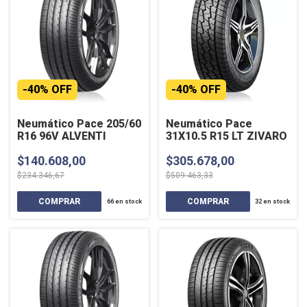
-
40
%
OFF
-
40
%
OFF
Neumático Pace 205/60
Neumático Pace
R16 96V ALVENTI
31X10.5 R15 LT ZIVARO
$140.608,00
$305.678,00
$234.346,67
$509.463,33
66
en stock
32
en stock