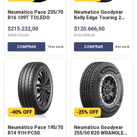
Neumático Pace 235/70
Neumatico Goodyear
R16 109T TOLEDO
Kelly Edge Touring 2
165/70 R13 83t Xl T
$215.232,00
$120.666,00
$358.720,00
$160.888,00
10
en stock
8
en stock
-
40
%
OFF
-
25
%
OFF
Neumático Pace 195/70
Neumático Goodyear
R14 91H PC50
255/50 R20 WRANGLER