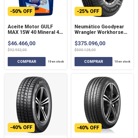
-
50
%
OFF
-
25
%
OFF
Aceite Motor GULF
Neumático Goodyear
MAX 15W 40 Mineral 4
Wrangler Workhorse
Lts
AT 265/70R16 112 T
$46.466,00
$375.096,00
$92.932,00
$500.128,00
10
en stock
10
en stock
-
40
%
OFF
-
40
%
OFF