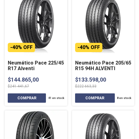
-
40
%
OFF
-
40
%
OFF
Neumático Pace 225/45
Neumático Pace 205/65
R17 Alventi
R15 94H ALVENTI
$144.865,00
$133.598,00
$241.441,67
$222.663,33
41
en stock
8
en stock