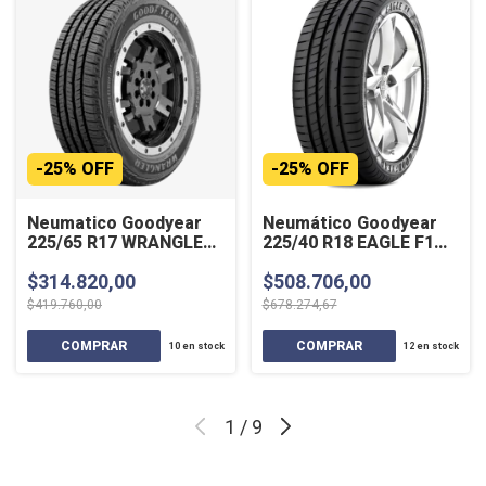
-
25
%
OFF
-
25
%
OFF
Neumatico Goodyear
Neumático Goodyear
225/65 R17 WRANGLER
225/40 R18 EAGLE F1
FORTITUDE HT 102H
ASYMMETRIC 2 ROF
$314.820,00
$508.706,00
88Y SL
$419.760,00
$678.274,67
10
en stock
12
en stock
1
/
9