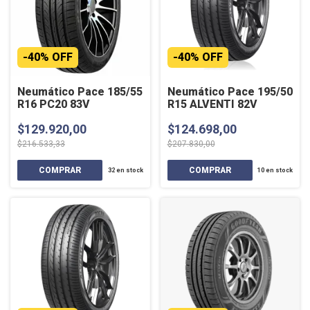
-
40
%
OFF
-
40
%
OFF
Neumático Pace 185/55
Neumático Pace 195/50
R16 PC20 83V
R15 ALVENTI 82V
$129.920,00
$124.698,00
$216.533,33
$207.830,00
32
en stock
10
en stock