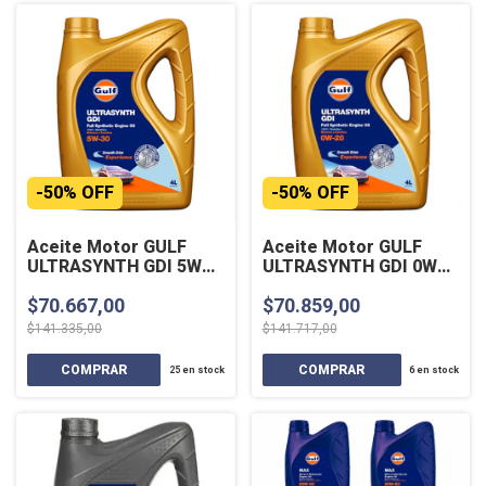
-
50
%
OFF
-
50
%
OFF
Aceite Motor GULF
Aceite Motor GULF
ULTRASYNTH GDI 5W
ULTRASYNTH GDI 0W
30 Sintético 4 Lts
20 Sintético 4 Lts
$70.667,00
$70.859,00
$141.335,00
$141.717,00
25
en stock
6
en stock