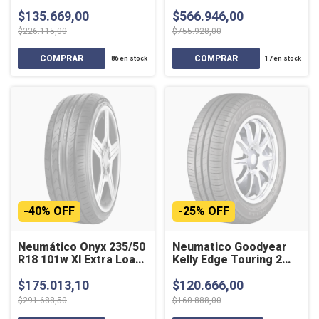
WORKHORSE 109T
$135.669,00
$566.946,00
$226.115,00
$755.928,00
86
en stock
17
en stock
-
40
%
OFF
-
25
%
OFF
Neumático Onyx 235/50
Neumatico Goodyear
R18 101w Xl Extra Load
Kelly Edge Touring 2
W
165/70r13 83t Xl T
$175.013,10
$120.666,00
$291.688,50
$160.888,00