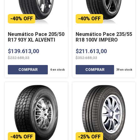
-
40
%
OFF
-
40
%
OFF
Neumático Pace 205/50
Neumático Pace 235/55
R17 93Y XL ALVENTI
R18 100V IMPERO
$139.613,00
$211.613,00
$232.688,33
$352.688,33
6
en stock
39
en stock
-
40
%
OFF
-
25
%
OFF