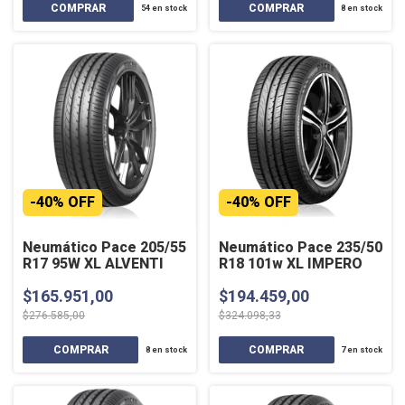
54
en stock
8
en stock
-
40
%
OFF
-
40
%
OFF
Neumático Pace 205/55
Neumático Pace 235/50
R17 95W XL ALVENTI
R18 101w XL IMPERO
$165.951,00
$194.459,00
$276.585,00
$324.098,33
8
en stock
7
en stock