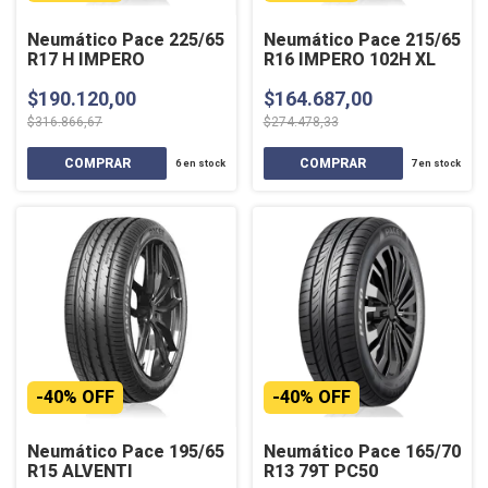
Neumático Pace 225/65
Neumático Pace 215/65
R17 H IMPERO
R16 IMPERO 102H XL
$190.120,00
$164.687,00
$316.866,67
$274.478,33
6
en stock
7
en stock
-
40
%
OFF
-
40
%
OFF
Neumático Pace 195/65
Neumático Pace 165/70
R15 ALVENTI
R13 79T PC50