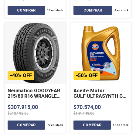
12
en stock
8
en stock
-
40
%
OFF
-
50
%
OFF
Neumático GOODYEAR
Aceite Motor
215/80 R16 WRANGLER
GULF ULTRASYNTH GDI 5W
WORKHORSE AT 107ST
40 Sintético 4 Lts
$307.915,00
$70.574,00
$513.192,00
$141.148,00
22
en stock
12
en stock