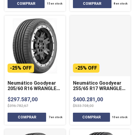
15
en stock
8
en stock
-
25
%
OFF
-
25
%
OFF
Neumático Goodyear
Neumático Goodyear
205/60 R16 WRANGLER
255/65 R17 WRANGLER
TERRITORY HT 92H SL
WORKHORSE AT 110H
$297.587,00
$400.281,00
SL
$396.782,67
$533.708,00
7
en stock
10
en stock