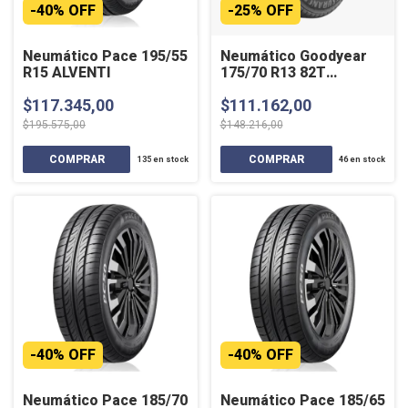
-
40
%
OFF
-
25
%
OFF
Neumático Pace 195/55
Neumático Goodyear
R15 ALVENTI
175/70 R13 82T
ASSURANCE MAXLIFE
$117.345,00
$111.162,00
$195.575,00
$148.216,00
135
en stock
46
en stock
-
40
%
OFF
-
40
%
OFF
Neumático Pace 185/70
Neumático Pace 185/65