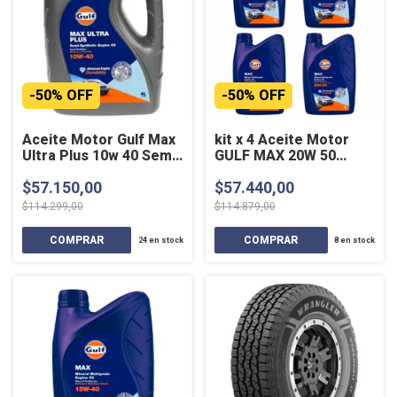
-
50
%
OFF
-
50
%
OFF
Aceite Motor Gulf Max
kit x 4 Aceite Motor
Ultra Plus 10w 40 Semi-
GULF MAX 20W 50
sintético 4 Lts
Mineral 1 Litro
$57.150,00
$57.440,00
$114.299,00
$114.879,00
24
en stock
8
en stock