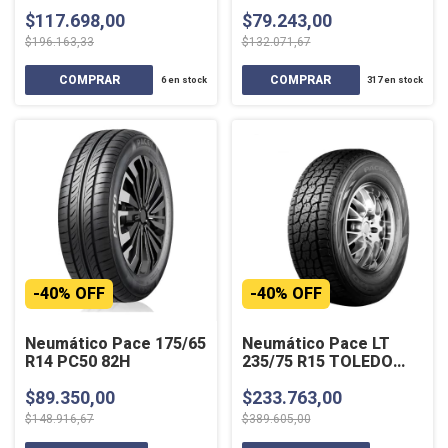
$117.698,00
$79.243,00
$196.163,33
$132.071,67
6
en stock
317
en stock
-
40
%
OFF
-
40
%
OFF
Neumático Pace 175/65
Neumático Pace LT
R14 PC50 82H
235/75 R15 TOLEDO
110/107 S
$89.350,00
$233.763,00
$148.916,67
$389.605,00