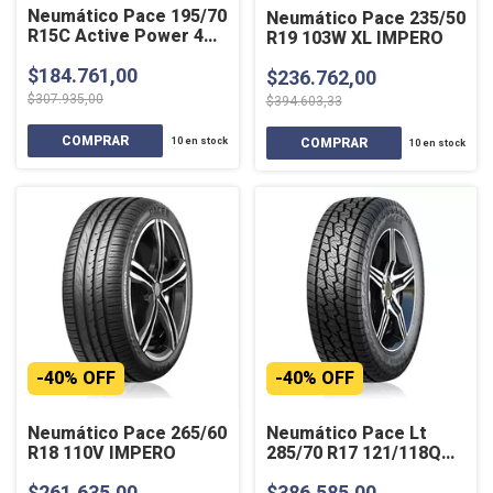
Neumático Pace 195/70
Neumático Pace 235/50
R15C Active Power 4
R19 103W XL IMPERO
Estaciones
$184.761,00
$236.762,00
$307.935,00
$394.603,33
10
en stock
10
en stock
-
40
%
OFF
-
40
%
OFF
Neumático Pace 265/60
Neumático Pace Lt
R18 110V IMPERO
285/70 R17 121/118Q
ZIVARO
$261.635,00
$386.585,00