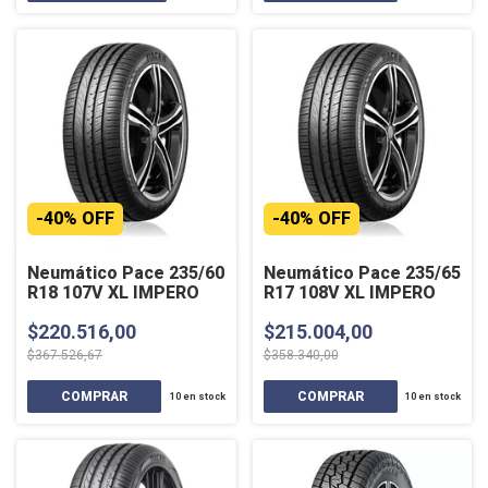
-
40
%
OFF
-
40
%
OFF
Neumático Pace 235/60
Neumático Pace 235/65
R18 107V XL IMPERO
R17 108V XL IMPERO
$220.516,00
$215.004,00
$367.526,67
$358.340,00
10
en stock
10
en stock