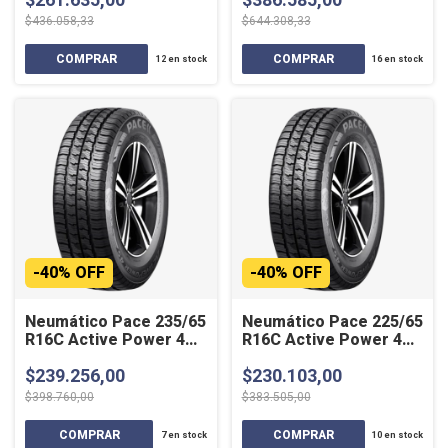
$436.058,33
$644.308,33
12
en stock
16
en stock
-
40
%
OFF
-
40
%
OFF
Neumático Pace 235/65
Neumático Pace 225/65
R16C Active Power 4
R16C Active Power 4
Estaciones
Estaciones
$239.256,00
$230.103,00
$398.760,00
$383.505,00
7
en stock
10
en stock