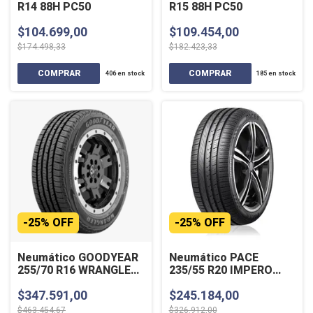
R14 88H PC50
R15 88H PC50
$104.699,00
$109.454,00
$174.498,33
$182.423,33
406
en stock
185
en stock
-
25
%
OFF
-
25
%
OFF
Neumático GOODYEAR
Neumático PACE
255/70 R16 WRANGLER
235/55 R20 IMPERO
FORTITUDE 111H
102W
$347.591,00
$245.184,00
$463.454,67
$326.912,00