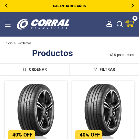
GARANTIA DE 5 AÑOS
0
Inicio
>
Productos
Productos
416 productos
ORDENAR
FILTRAR
-
40
%
OFF
-
40
%
OFF