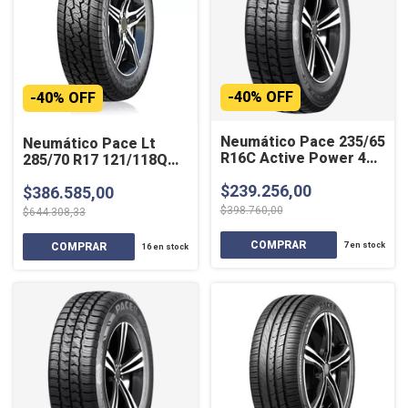
-
40
%
OFF
-
40
%
OFF
Neumático Pace 235/65
Neumático Pace Lt
R16C Active Power 4
285/70 R17 121/118Q
Estaciones
ZIVARO
$239.256,00
$386.585,00
$398.760,00
$644.308,33
7
en stock
16
en stock