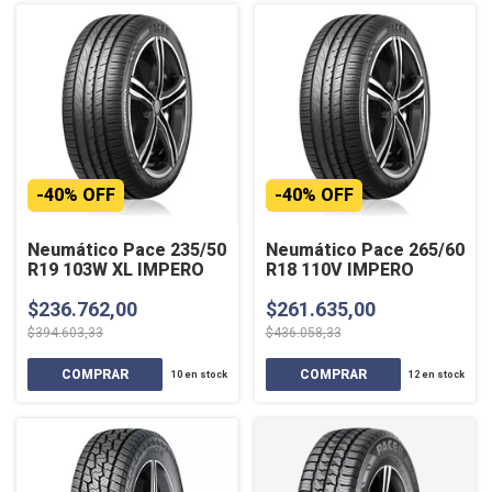
-
40
%
OFF
-
40
%
OFF
Neumático Pace 235/50
Neumático Pace 265/60
R19 103W XL IMPERO
R18 110V IMPERO
$236.762,00
$261.635,00
$394.603,33
$436.058,33
10
en stock
12
en stock