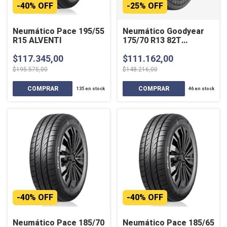
-
40
%
OFF
-
25
%
OFF
Neumático Pace 195/55
Neumático Goodyear
R15 ALVENTI
175/70 R13 82T
ASSURANCE MAXLIFE
$117.345,00
$111.162,00
$195.575,00
$148.216,00
135
en stock
46
en stock
-
40
%
OFF
-
40
%
OFF
Neumático Pace 185/70
Neumático Pace 185/65