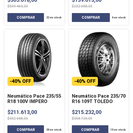
$509.463,33
$232.688,33
32
en stock
6
en stock
-
40
%
OFF
-
40
%
OFF
Neumático Pace 235/55
Neumático Pace 235/70
R18 100V IMPERO
R16 109T TOLEDO
$211.613,00
$215.232,00
$352.688,33
$358.720,00
39
en stock
10
en stock