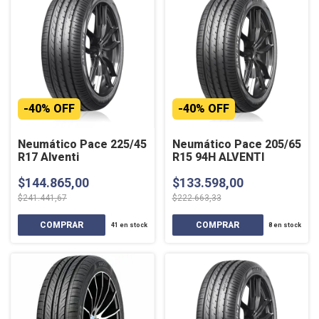
-
40
%
OFF
-
40
%
OFF
Neumático Pace 225/45
Neumático Pace 205/65
R17 Alventi
R15 94H ALVENTI
$144.865,00
$133.598,00
$241.441,67
$222.663,33
41
en stock
8
en stock