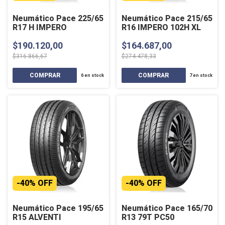
Neumático Pace 225/65
Neumático Pace 215/65
R17 H IMPERO
R16 IMPERO 102H XL
$190.120,00
$164.687,00
$316.866,67
$274.478,33
6
en stock
7
en stock
-
40
%
OFF
-
40
%
OFF
Neumático Pace 195/65
Neumático Pace 165/70
R15 ALVENTI
R13 79T PC50