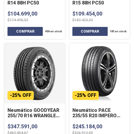
R14 88H PC50
R15 88H PC50
$104.699,00
$109.454,00
$174.498,33
$182.423,33
406
en stock
185
en stock
-
25
%
OFF
-
25
%
OFF
Neumático GOODYEAR
Neumático PACE
255/70 R16 WRANGLER
235/55 R20 IMPERO
FORTITUDE 111H
102W
$347.591,00
$245.184,00
$463.454,67
$326.912,00