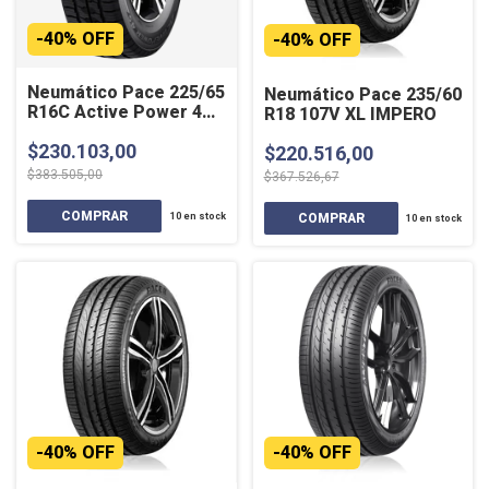
-
40
%
OFF
-
40
%
OFF
Neumático Pace 225/65
Neumático Pace 235/60
R16C Active Power 4
R18 107V XL IMPERO
Estaciones
$230.103,00
$220.516,00
$383.505,00
$367.526,67
10
en stock
10
en stock
-
40
%
OFF
-
40
%
OFF