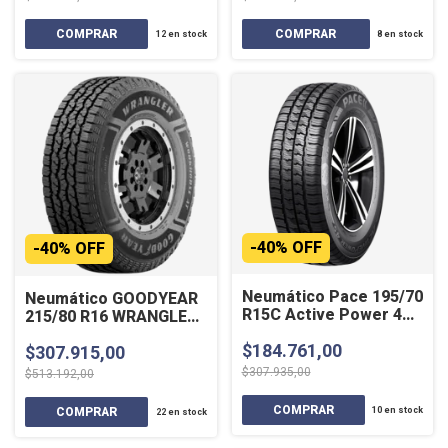
12
en stock
8
en stock
-
40
%
OFF
-
40
%
OFF
Neumático Pace 195/70
Neumático GOODYEAR
R15C Active Power 4
215/80 R16 WRANGLER
Estaciones
WORKHORSE AT 107ST
$184.761,00
$307.915,00
$307.935,00
$513.192,00
10
en stock
22
en stock