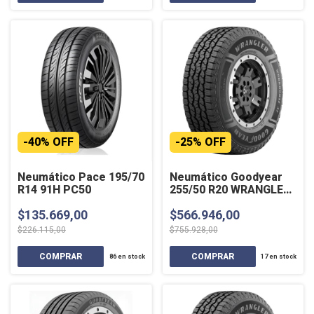
-
40
%
OFF
-
25
%
OFF
Neumático Pace 195/70
Neumático Goodyear
R14 91H PC50
255/50 R20 WRANGLER
WORKHORSE 109T
$135.669,00
$566.946,00
$226.115,00
$755.928,00
86
en stock
17
en stock