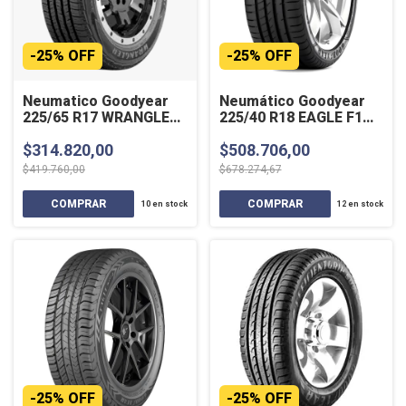
-
25
%
OFF
-
25
%
OFF
Neumatico Goodyear
Neumático Goodyear
225/65 R17 WRANGLER
225/40 R18 EAGLE F1
FORTITUDE HT 102H
ASYMMETRIC 2 ROF
$314.820,00
$508.706,00
88Y SL
$419.760,00
$678.274,67
10
en stock
12
en stock
-
25
%
OFF
-
25
%
OFF