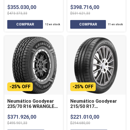
RT 107Q
TERRITORY 95V SL
$355.030,00
$398.716,00
$473.373,33
$531.621,33
12
en stock
11
en stock
-
25
%
OFF
-
25
%
OFF
Neumático Goodyear
Neumático Goodyear
235/70 R16 WRANGLER
215/50 R17
WORKHORSE AT 109T
EFFICIENTGRIP
$371.926,00
$221.010,00
XL
PERFORMANCE 91V
$495.901,33
$294.680,00