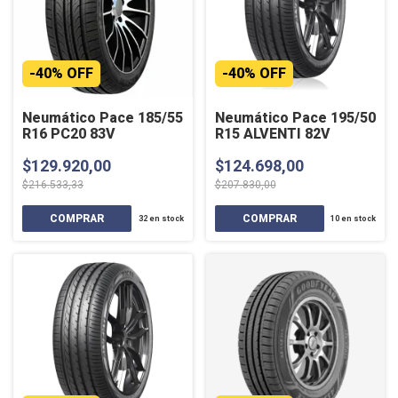
-
40
%
OFF
-
40
%
OFF
Neumático Pace 185/55
Neumático Pace 195/50
R16 PC20 83V
R15 ALVENTI 82V
$129.920,00
$124.698,00
$216.533,33
$207.830,00
32
en stock
10
en stock