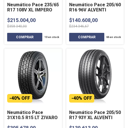
Neumático Pace 235/65
Neumático Pace 205/60
R17 108V XL IMPERO
R16 96V ALVENTI
$215.004,00
$140.608,00
$358.340,00
$234.346,67
10
en stock
66
en stock
-
40
%
OFF
-
40
%
OFF
Neumático Pace
Neumático Pace 205/50
31X10.5 R15 LT ZIVARO
R17 93Y XL ALVENTI
$305.678,00
$139.613,00