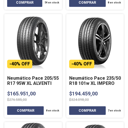
54
en stock
8
en stock
-
40
%
OFF
-
40
%
OFF
Neumático Pace 205/55
Neumático Pace 235/50
R17 95W XL ALVENTI
R18 101w XL IMPERO
$165.951,00
$194.459,00
$276.585,00
$324.098,33
8
en stock
7
en stock