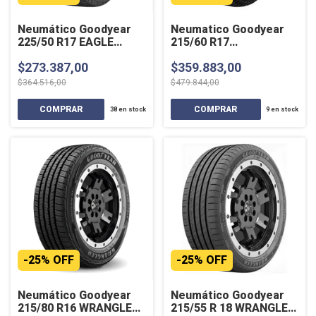
Neumático Goodyear
Neumatico Goodyear
225/50 R17 EAGLE
215/60 R17
SPORT 2 94V SL
EFFICIENTGRIP SUV
$273.387,00
$359.883,00
96H SL
$364.516,00
$479.844,00
38
en stock
9
en stock
-
25
%
OFF
-
25
%
OFF
Neumático Goodyear
Neumático Goodyear
215/80 R16 WRANGLER
215/55 R 18 WRANGLER