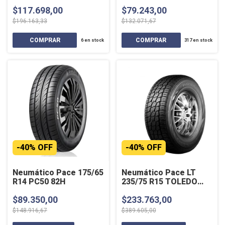
$117.698,00
$79.243,00
$196.163,33
$132.071,67
6
en stock
317
en stock
-
40
%
OFF
-
40
%
OFF
Neumático Pace 175/65
Neumático Pace LT
R14 PC50 82H
235/75 R15 TOLEDO
110/107 S
$89.350,00
$233.763,00
$148.916,67
$389.605,00