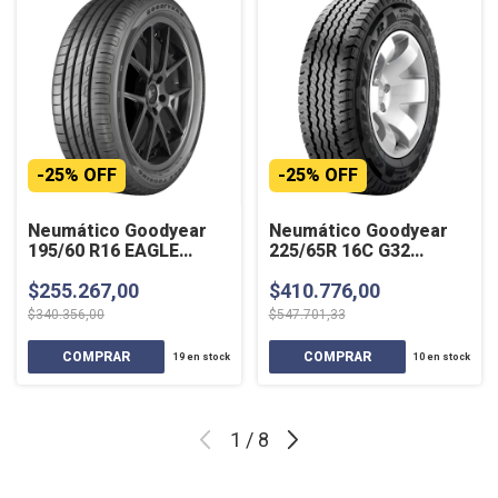
-
25
%
OFF
-
25
%
OFF
Neumático Goodyear
Neumático Goodyear
195/60 R16 EAGLE
225/65R 16C G32
TOURING 89H
CARGO 112/110R D SL
$255.267,00
$410.776,00
$340.356,00
$547.701,33
19
en stock
10
en stock
1
/
8