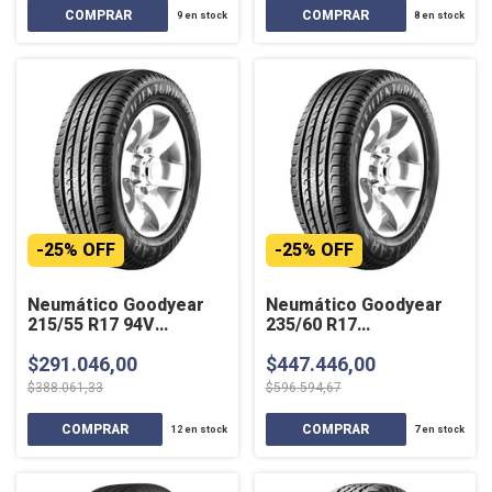
9
en stock
8
en stock
-
25
%
OFF
-
25
%
OFF
Neumático Goodyear
Neumático Goodyear
215/55 R17 94V
235/60 R17
EFFICIENTGRIP SUV
EFFICIENTGRIP SUV
$291.046,00
$447.446,00
102H SL
$388.061,33
$596.594,67
12
en stock
7
en stock