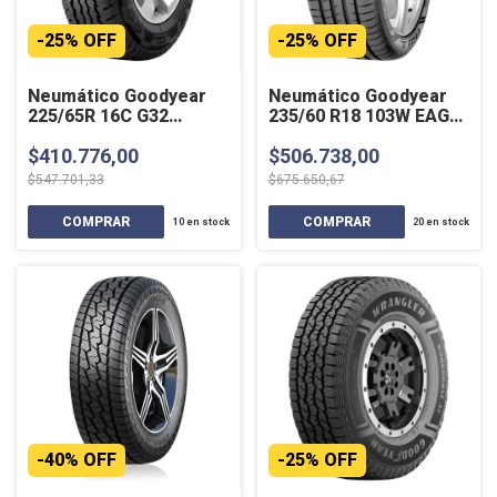
-
25
%
OFF
-
25
%
OFF
Neumático Goodyear
Neumático Goodyear
225/65R 16C G32
235/60 R18 103W EAGLE
CARGO 112/110R D SL
F1 ASYMMETRIC SUV
$410.776,00
$506.738,00
$547.701,33
$675.650,67
10
en stock
20
en stock
-
40
%
OFF
-
25
%
OFF