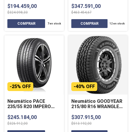
FORTITUDE 111H
$194.459,00
$347.591,00
$324.098,33
$463.454,67
7
en stock
12
en stock
-
25
%
OFF
-
40
%
OFF
Neumático PACE
Neumático GOODYEAR
235/55 R20 IMPERO
215/80 R16 WRANGLER
102W
WORKHORSE AT 107ST
$245.184,00
$307.915,00
$326.912,00
$513.192,00