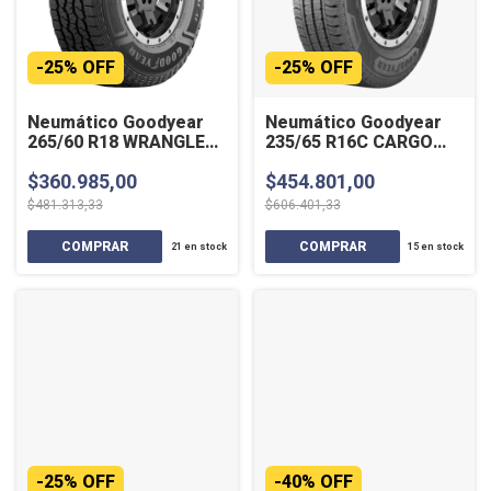
-
25
%
OFF
-
25
%
OFF
Neumático Goodyear
Neumático Goodyear
265/60 R18 WRANGLER
235/65 R16C CARGO
WORKHORSE 110H AT
MARATHON 2 121/119R
$360.985,00
$454.801,00
SL
E
$481.313,33
$606.401,33
21
en stock
15
en stock
-
25
%
OFF
-
40
%
OFF