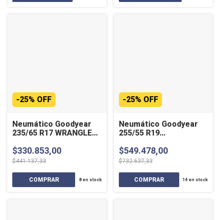
-
25
%
OFF
-
25
%
OFF
Neumático Goodyear
Neumático Goodyear
235/65 R17 WRANGLER
255/55 R19
FORTITUDE HT 104V SL
EFFICIENTGRIP SUV
$330.853,00
$549.478,00
111V
$441.137,33
$732.637,33
8
en stock
14
en stock