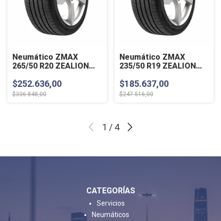
Neumático ZMAX
Neumático ZMAX
265/50 R20 ZEALION
235/50 R19 ZEALION
111W
103W
$252.636,00
$185.637,00
$336.848,00
$247.516,00
1
/
4
CATEGORÍAS
Servicios
Neumáticos