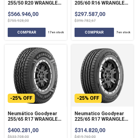
255/50 R20 WRANGLER
205/60 R16 WRANGLER
WORKHORSE 109T
TERRITORY HT 92H SL
$566.946,00
$297.587,00
$755.928,00
$396.782,67
17
en stock
7
en stock
-
25
%
OFF
-
25
%
OFF
Neumático Goodyear
Neumatico Goodyear
255/65 R17 WRANGLER
225/65 R17 WRANGLER
WORKHORSE AT 110H
FORTITUDE HT 102H
$400.281,00
$314.820,00
SL
$533.708,00
$419.760,00