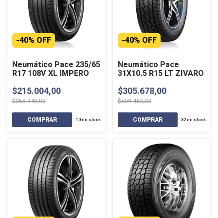
-
40
%
OFF
-
40
%
OFF
Neumático Pace 235/65
Neumático Pace
R17 108V XL IMPERO
31X10.5 R15 LT ZIVARO
$215.004,00
$305.678,00
$358.340,00
$509.463,33
10
en stock
32
en stock