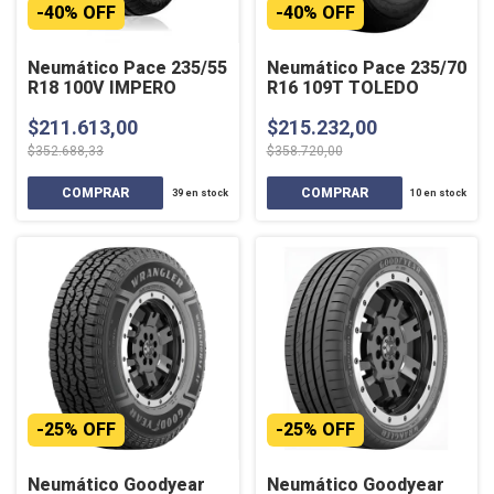
-
40
%
OFF
-
40
%
OFF
Neumático Pace 235/55
Neumático Pace 235/70
R18 100V IMPERO
R16 109T TOLEDO
$211.613,00
$215.232,00
$352.688,33
$358.720,00
39
en stock
10
en stock
-
25
%
OFF
-
25
%
OFF
Neumático Goodyear
Neumático Goodyear