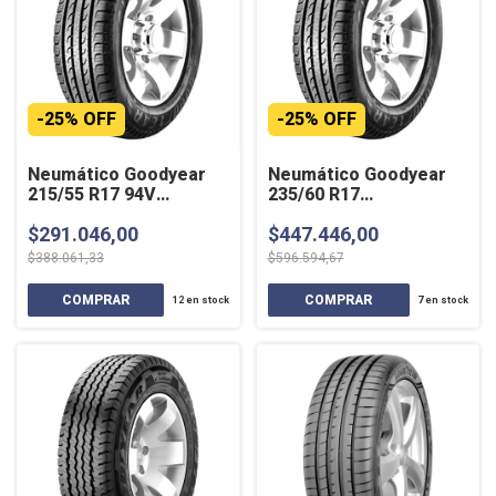
-
25
%
OFF
-
25
%
OFF
Neumático Goodyear
Neumático Goodyear
215/55 R17 94V
235/60 R17
EFFICIENTGRIP SUV
EFFICIENTGRIP SUV
$291.046,00
$447.446,00
102H SL
$388.061,33
$596.594,67
12
en stock
7
en stock