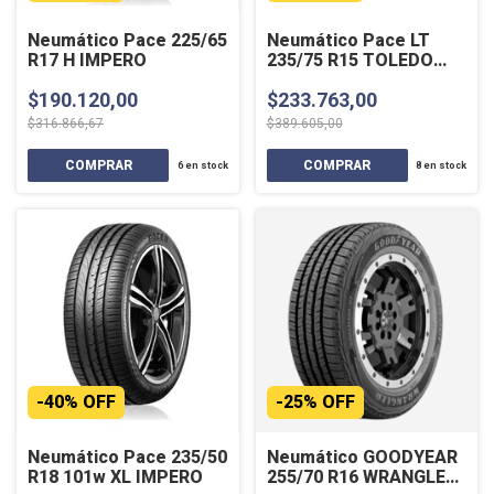
Neumático Pace 225/65
Neumático Pace LT
R17 H IMPERO
235/75 R15 TOLEDO
110/107 S
$190.120,00
$233.763,00
$316.866,67
$389.605,00
6
en stock
8
en stock
-
40
%
OFF
-
25
%
OFF
Neumático Pace 235/50
Neumático GOODYEAR
R18 101w XL IMPERO
255/70 R16 WRANGLER