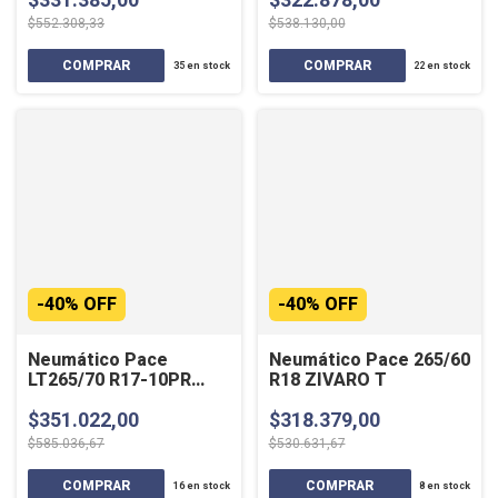
$552.308,33
$538.130,00
35
en stock
22
en stock
-
40
%
OFF
-
40
%
OFF
Neumático Pace
Neumático Pace 265/60
LT265/70 R17-10PR
R18 ZIVARO T
ZIVARO A/T 121/118S
$351.022,00
$318.379,00
$585.036,67
$530.631,67
16
en stock
8
en stock