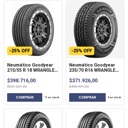
-
25
%
OFF
-
25
%
OFF
Neumático Goodyear
Neumático Goodyear
215/55 R 18 WRANGLER
235/70 R16 WRANGLER
TERRITORY 95V SL
WORKHORSE AT 109T
$398.716,00
$371.926,00
XL
$531.621,33
$495.901,33
11
en stock
9
en stock