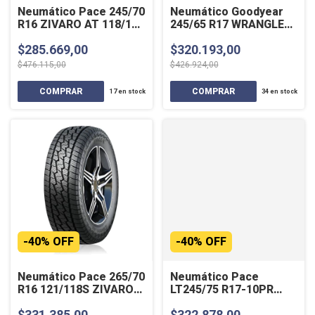
Neumático Pace 245/70
Neumático Goodyear
R16 ZIVARO AT 118/115
245/65 R17 WRANGLER
S
WORKHORSE 111H XL
$285.669,00
$320.193,00
$476.115,00
$426.924,00
17
en stock
34
en stock
-
40
%
OFF
-
40
%
OFF
Neumático Pace 265/70
Neumático Pace
R16 121/118S ZIVARO
LT245/75 R17-10PR
AT
ZIVARO A/T
$331.385,00
$322.878,00