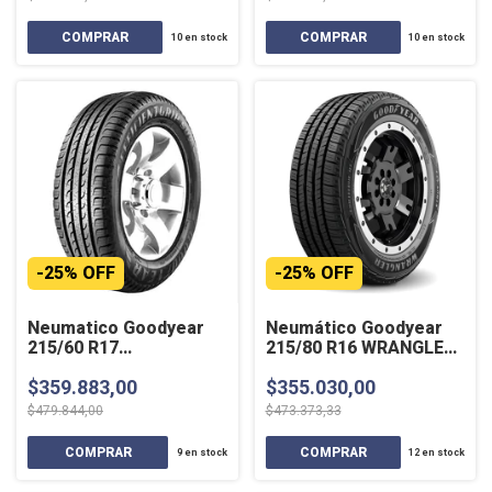
10
en stock
10
en stock
-
25
%
OFF
-
25
%
OFF
Neumatico Goodyear
Neumático Goodyear
215/60 R17
215/80 R16 WRANGLER
EFFICIENTGRIP SUV
RT 107Q
$359.883,00
$355.030,00
96H SL
$479.844,00
$473.373,33
9
en stock
12
en stock