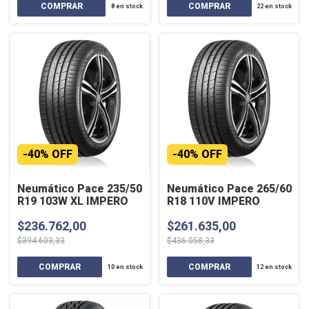
8
en stock
22
en stock
-
40
%
OFF
-
40
%
OFF
Neumático Pace 235/50
Neumático Pace 265/60
R19 103W XL IMPERO
R18 110V IMPERO
$236.762,00
$261.635,00
$394.603,33
$436.058,33
10
en stock
12
en stock