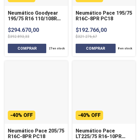
Neumático Goodyear
Neumático Pace 195/75
195/75 R16 110/108R
R16C-8PR PC18
CARGO MARATHON
$294.670,00
$192.766,00
$392.893,33
$321.276,67
27
en stock
8
en stock
-
40
%
OFF
-
40
%
OFF
Neumático Pace 205/75
Neumático Pace
R16C-8PR PC18
LT225/75 R16-10PR