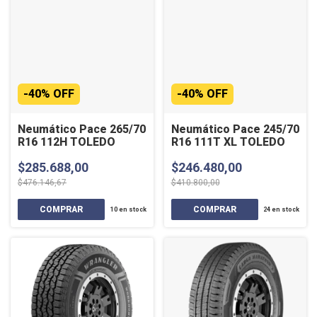
-
40
%
OFF
-
40
%
OFF
Neumático Pace 265/70
Neumático Pace 245/70
R16 112H TOLEDO
R16 111T XL TOLEDO
$285.688,00
$246.480,00
$476.146,67
$410.800,00
10
en stock
24
en stock