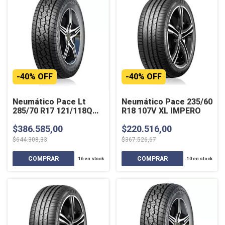
-
40
%
OFF
-
40
%
OFF
Neumático Pace Lt
Neumático Pace 235/60
285/70 R17 121/118Q
R18 107V XL IMPERO
ZIVARO
$386.585,00
$220.516,00
$644.308,33
$367.526,67
16
en stock
10
en stock