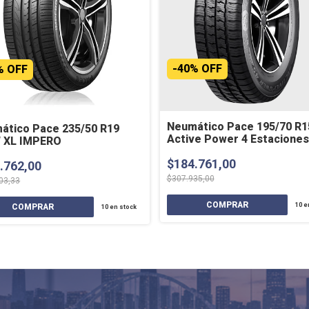
-
40
%
OFF
%
OFF
Neumático Pace 195/70 R
ático Pace 235/50 R19
Active Power 4 Estaciones
 XL IMPERO
$184.761,00
.762,00
$307.935,00
03,33
10
e
10
en stock