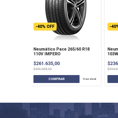
-
40
%
OFF
-
40
Neumático Pace 265/60 R18
Neum
110V IMPERO
103W
$261.635,00
$236
$436.058,33
$394.6
12
en stock