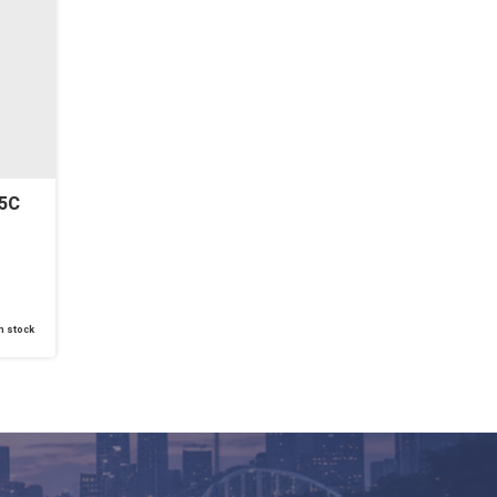
15C
n stock