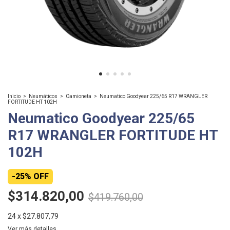
Inicio
>
Neumáticos
>
Camioneta
>
Neumatico Goodyear 225/65 R17 WRANGLER
FORTITUDE HT 102H
Neumatico Goodyear 225/65
R17 WRANGLER FORTITUDE HT
102H
-
25
%
OFF
$314.820,00
$419.760,00
24
x
$27.807,79
Ver más detalles