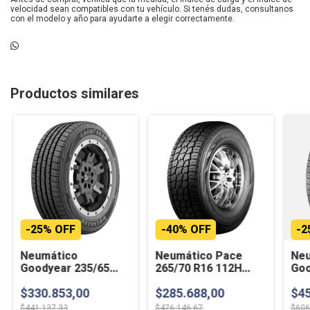
velocidad sean compatibles con tu vehículo. Si tenés dudas, consultanos
con el modelo y año para ayudarte a elegir correctamente.
Productos similares
-
25
%
OFF
-
40
%
OFF
-
2
Neumático
Neumático Pace
Neu
Goodyear 235/65
265/70 R16 112H
Goo
R17 WRANGLER
TOLEDO
R1
$330.853,00
$285.688,00
$45
FORTITUDE HT 104V
MA
SL
121
$441.137,33
$476.146,67
$606