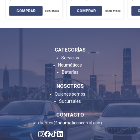
8
en stock
10
en stock
CATEGORÍAS
Servicios
Neumáticos
Baterías
NOSOTROS
Quienes somos
Sucursales
CONTACTO
clientes@neumaticoscorral.com