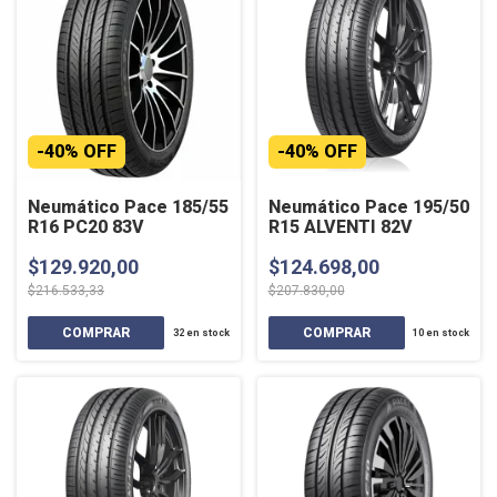
-
40
%
OFF
-
40
%
OFF
Neumático Pace 185/55
Neumático Pace 195/50
R16 PC20 83V
R15 ALVENTI 82V
$129.920,00
$124.698,00
$216.533,33
$207.830,00
32
en stock
10
en stock