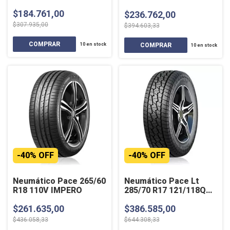
Estaciones
$184.761,00
$236.762,00
$307.935,00
$394.603,33
10
en stock
10
en stock
-
40
%
OFF
-
40
%
OFF
Neumático Pace 265/60
Neumático Pace Lt
R18 110V IMPERO
285/70 R17 121/118Q
ZIVARO
$261.635,00
$386.585,00
$436.058,33
$644.308,33