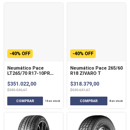
-
40
%
OFF
-
40
%
OFF
Neumático Pace
Neumático Pace 265/60
LT265/70 R17-10PR
R18 ZIVARO T
ZIVARO A/T 121/118S
$351.022,00
$318.379,00
$585.036,67
$530.631,67
16
en stock
8
en stock