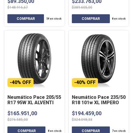
$89.350,00
$233.763,00
$148.916,67
$389.605,00
54
en stock
8
en stock
-
40
%
OFF
-
40
%
OFF
Neumático Pace 205/55
Neumático Pace 235/50
R17 95W XL ALVENTI
R18 101w XL IMPERO
$165.951,00
$194.459,00
$276.585,00
$324.098,33
8
en stock
7
en stock