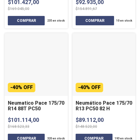
$101.427,00
$92.935,00
$169.045,00
$154.891,67
235
en stock
10
en stock
-
40
%
OFF
-
40
%
OFF
Neumatico Pace 175/70
Neumático Pace 175/70
R14 88T PC50
R13 PC50 82 H
$101.114,00
$89.112,00
$168.523,33
$148.520,00
320
en stock
193
en stock