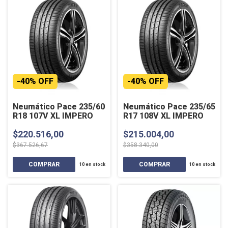
-
40
%
OFF
-
40
%
OFF
Neumático Pace 235/60
Neumático Pace 235/65
R18 107V XL IMPERO
R17 108V XL IMPERO
$220.516,00
$215.004,00
$367.526,67
$358.340,00
10
en stock
10
en stock