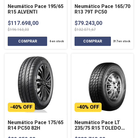
Neumático Pace 195/65
Neumático Pace 165/70
R15 ALVENTI
R13 79T PC50
$117.698,00
$79.243,00
$196.163,33
$132.071,67
6
en stock
317
en stock
-
40
%
OFF
-
40
%
OFF
Neumático Pace 175/65
Neumático Pace LT
R14 PC50 82H
235/75 R15 TOLEDO
110/107 S