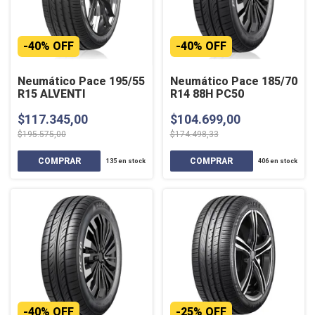
-
40
%
OFF
-
40
%
OFF
Neumático Pace 195/55
Neumático Pace 185/70
R15 ALVENTI
R14 88H PC50
$117.345,00
$104.699,00
$195.575,00
$174.498,33
135
en stock
406
en stock
-
40
%
OFF
-
25
%
OFF