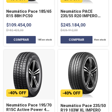
Neumático Pace 185/65
Neumático PACE
R15 88H PC50
235/55 R20 IMPERO
102W
$109.454,00
$245.184,00
$182.423,33
$326.912,00
185
en stock
8
en stock
-
40
%
OFF
-
40
%
OFF
Neumático Pace 195/70
Neumático Pace 235/50
R15C Active Power 4
R19 103W XL IMPERO