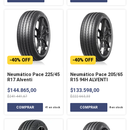
-
40
%
OFF
-
40
%
OFF
Neumático Pace 225/45
Neumático Pace 205/65
R17 Alventi
R15 94H ALVENTI
$144.865,00
$133.598,00
$241.441,67
$222.663,33
41
en stock
8
en stock