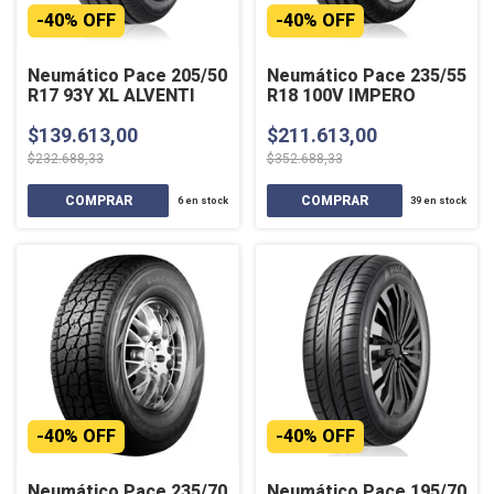
-
40
%
OFF
-
40
%
OFF
Neumático Pace 205/50
Neumático Pace 235/55
R17 93Y XL ALVENTI
R18 100V IMPERO
$139.613,00
$211.613,00
$232.688,33
$352.688,33
6
en stock
39
en stock
-
40
%
OFF
-
40
%
OFF
Neumático Pace 235/70
Neumático Pace 195/70