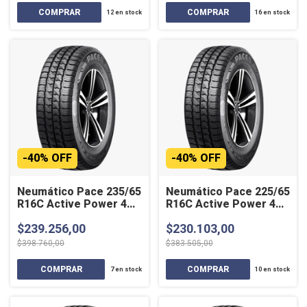
12
en stock
16
en stock
-
40
%
OFF
-
40
%
OFF
Neumático Pace 235/65
Neumático Pace 225/65
R16C Active Power 4
R16C Active Power 4
Estaciones
Estaciones
$239.256,00
$230.103,00
$398.760,00
$383.505,00
7
en stock
10
en stock