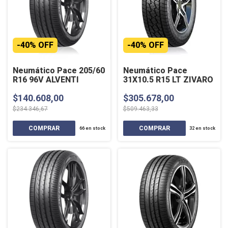
-
40
%
OFF
-
40
%
OFF
Neumático Pace 205/60
Neumático Pace
R16 96V ALVENTI
31X10.5 R15 LT ZIVARO
$140.608,00
$305.678,00
$234.346,67
$509.463,33
66
en stock
32
en stock