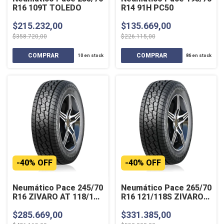
R16 109T TOLEDO
R14 91H PC50
$215.232,00
$135.669,00
$358.720,00
$226.115,00
10
en stock
86
en stock
-
40
%
OFF
-
40
%
OFF
Neumático Pace 245/70
Neumático Pace 265/70
R16 ZIVARO AT 118/115
R16 121/118S ZIVARO
S
AT
$285.669,00
$331.385,00