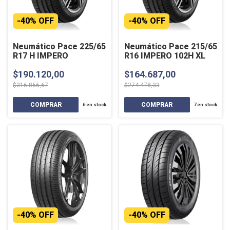
-
40
%
OFF
-
40
%
OFF
Neumático Pace 225/65
Neumático Pace 215/65
R17 H IMPERO
R16 IMPERO 102H XL
$190.120,00
$164.687,00
$316.866,67
$274.478,33
6
en stock
7
en stock
-
40
%
OFF
-
40
%
OFF