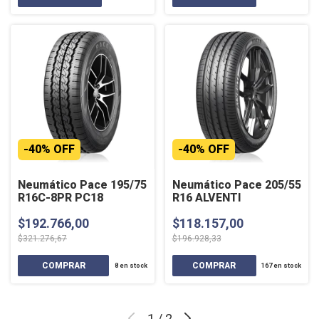
-
40
%
OFF
-
40
%
OFF
Neumático Pace 195/75
Neumático Pace 205/55
R16C-8PR PC18
R16 ALVENTI
$192.766,00
$118.157,00
$321.276,67
$196.928,33
8
en stock
167
en stock
1
/
2