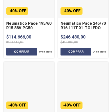
-
40
%
OFF
-
40
%
OFF
Neumático Pace 195/60
Neumático Pace 245/70
R15 88V PC50
R16 111T XL TOLEDO
$114.666,00
$246.480,00
$191.110,00
$410.800,00
19
en stock
24
en stock
-
40
%
OFF
-
40
%
OFF