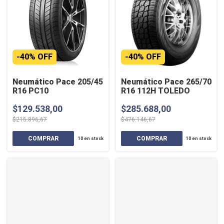
-
40
%
OFF
-
40
%
OFF
Neumático Pace 205/45
Neumático Pace 265/70
R16 PC10
R16 112H TOLEDO
$129.538,00
$285.688,00
$215.896,67
$476.146,67
10
en stock
10
en stock