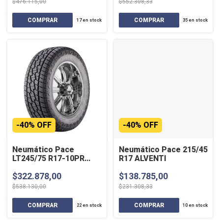
$476.115,00
$552.308,33
17
en stock
35
en stock
-
40
%
OFF
-
40
%
OFF
Neumático Pace
Neumático Pace 215/45
LT245/75 R17-10PR
R17 ALVENTI
ZIVARO A/T
$322.878,00
$138.785,00
$538.130,00
$231.308,33
22
en stock
10
en stock